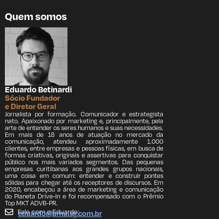
Quem somos
Eduardo Betinardi
Sócio Fundador
e Diretor Geral
Jornalista por formação. Comunicador e estrategista
nato. Apaixonado por marketing e, principalmente, pela
arte de entender os seres humanos e suas necessidades.
Em mais de 18 anos de atuação no mercado da
comunicação, atendeu aproximadamente 1.000
clientes, entre empresas e pessoas físicas, em busca de
formas criativas, originais e assertivas para conquistar
público nos mais variados segmentos. Das pequenas
empresas curitibanas aos grandes grupos nacionais,
uma coisa em comum: entender e construir pontes
sólidas para chegar até os receptores de discursos. Em
2020, encabeçou a área de marketing e comunicação
do Planeta Drive-In e foi recompensado com o Prêmio
Top MKT ADVB-PR.
Fale com o Eduardo:
eduardo@pmaisg.com.br