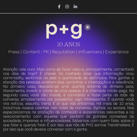
Atenção vale ouro. Mas como se fazer visto e, principalmente, comentado
nos dias de hoje? É chover no molhado dizer que informação virou
commodity, sentimos na pele a quantidade de estímulos. Para ganhar a
atenção das pessoas, existem dois caminhos: a interrupção e a relevância.
No primeiro caso, deposita-se uma quantia enorme de dinheiro para,
literalmente, invadir a rotina de uma pessoa. É a chamada mídia paga. No
segundo caso, você não invade, é convidado a fazer parte da roda de
conversa, simplesmente por apresentar algo interessante. É quando você
vira notícia, assunto, trend. É aí que nós entramos. Há mais de 10 anos,
incluímos nossos clientes nas rodas de conversa, digitais ou sociais. Nos
especializamos na produção de conteúdo e experiências relevantes e no
relacionamento com aqueles que pautam as grandes conversas da
sociedade, imprensa e influenciadores. Sabemos com quem falar, sobre o
que falar e quando falar. É por isso que nós da P+G somos Trendmakers. É
por isso que você deveria conversar com a gente.